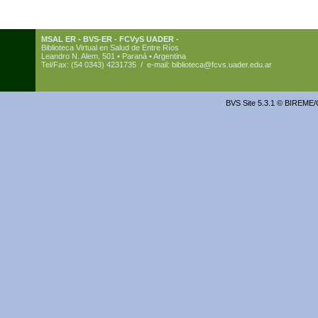
MSAL ER - BVS-ER - FCVyS UADER -
Biblioteca Virtual en Salud de Entre Ríos
Leandro N. Alem, 501 • Paraná • Argentina
Tel/Fax: (54 0343) 4231735 / e-mail:
biblioteca@fcvs.uader.edu.ar
BVS Site 5.3.1 ©
BIREME