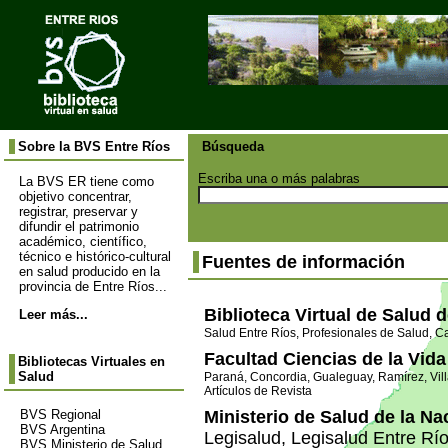
Sobre la BVS Entre Ríos
Búsqueda
Escriba una o más palabras
La BVS ER tiene como
objetivo concentrar,
registrar, preservar y
difundir el patrimonio
académico, científico,
técnico e histórico-cultural
Fuentes de información
en salud producido en la
provincia de Entre Ríos...
Biblioteca Virtual de Salud 
Leer más...
Salud Entre Ríos
,
Profesionales de Salud
,
Ca
Facultad Ciencias de la Vid
Bibliotecas Virtuales en
Salud
Paraná
,
Concordia
,
Gualeguay
,
Ramírez
,
Vil
Artículos de Revista
Ministerio de Salud de la Na
BVS Regional
BVS Argentina
Legisalud
,
Legisalud Entre Rí
BVS Ministerio de Salud