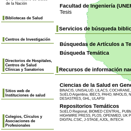
de la Nación
Facultad de Ingeniería (UNE
Tesis
Bibliotecas de Salud
Servicios de búsqueda bibli
Centros de Investigación
Búsquedas de Artículos a T
Búsqueda Temática
Directorios de Hospitales,
Centros de Salud
Recursos de información nac
Clínicas y Sanatorios
Ciencias de la Salud en Gen
BINACIS
,
UNISALUD
,
LILACS
,
COCHRANE
Sitios web de
SciELO Argentina
,
IBECS
,
PAHO
,
WHOLIS
,
N
Instituciones de salud
DESASTRES
,
GHL
,
ULAPSI
Repositorios Temáticos
SciELO Regional
,
BIOMED CENTRAL
,
PUB
HIGHWIRE PRESS
,
PLOS
,
OPENMED
,
UK 
Colegios, Círculos y
DIGITAL.CSIC
,
J-STAGE
,
AJOL
,
INTECH
Asociaciones de
Profesionales